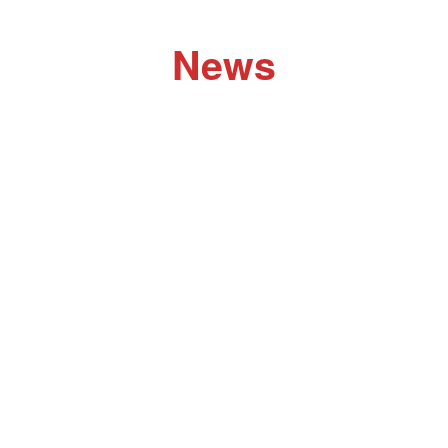
News
Das war unserer Schulfest
Ein kleiner Rückblick auf unser Schulfest, wir danken
unseren Sponsoren.
Schulfest 2026
Save the date!
Zeugnisausgabe 2026
Am Freitag, dem 26.6.2026, war es soweit, unsere
Absolventen haben …