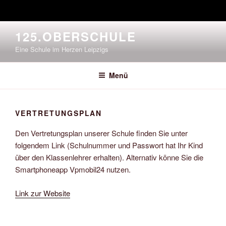
Zum
125.OBERSCHULE
Inhalt
Eine Schule im Herzen Leipzigs
springen
Menü
VERTRETUNGSPLAN
Den Vertretungsplan unserer Schule finden Sie unter
folgendem Link (Schulnummer und Passwort hat Ihr Kind
über den Klassenlehrer erhalten). Alternativ könne Sie die
Smartphoneapp Vpmobil24 nutzen.
Link zur Website