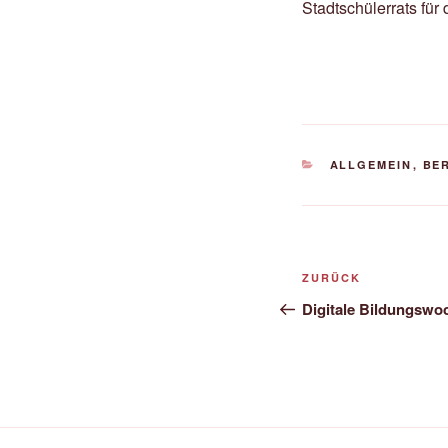
Stadtschülerrats für
KATEGORIEN
ALLGEMEIN
,
BE
Beitragsnavi
Vorheriger
ZURÜCK
Beitrag
Digitale Bildungswo