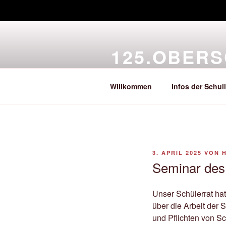
Zum
Inhalt
125.OBER
springen
Eine Schule im Herzen Leipzigs
Willkommen
Infos der Schul
VERÖFFENTLICHT
3. APRIL 2025
VON
AM
Seminar des
Unser Schülerrat hat
über die Arbeit der
und Pflichten von Sc