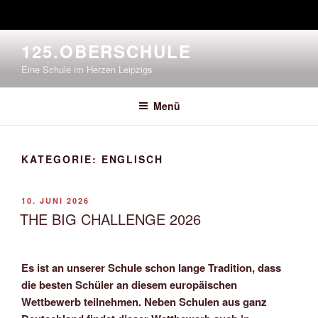
Zum
125.OBERSCHULE
Inhalt
Eine Schule im Herzen Leipzigs
springen
Menü
KATEGORIE:
ENGLISCH
VERÖFFENTLICHT
10. JUNI 2026
AM
THE BIG CHALLENGE 2026
Es ist an unserer Schule schon lange Tradition, dass
die besten Schüler an diesem europäischen
Wettbewerb teilnehmen. Neben Schulen aus ganz