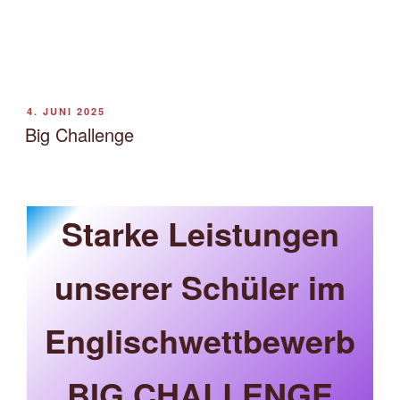
VERÖFFENTLICHT
4. JUNI 2025
AM
Big Challenge
Starke Leistungen
unserer Schüler im
Englischwettbewerb
BIG CHALLENGE