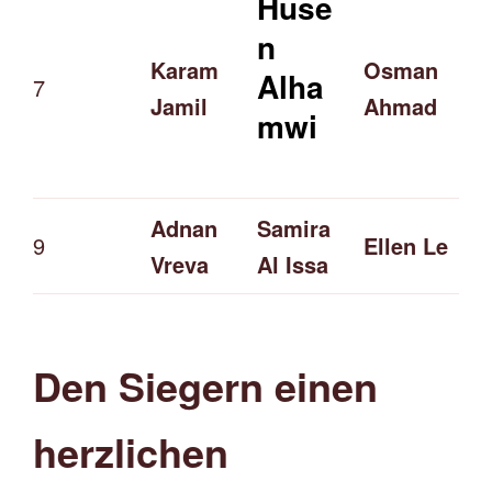
Huse
n
Karam
Osman
Alha
7
Jamil
Ahmad
mwi
Adnan
Samira
9
Ellen Le
Vreva
Al Issa
Den Siegern einen
herzlichen