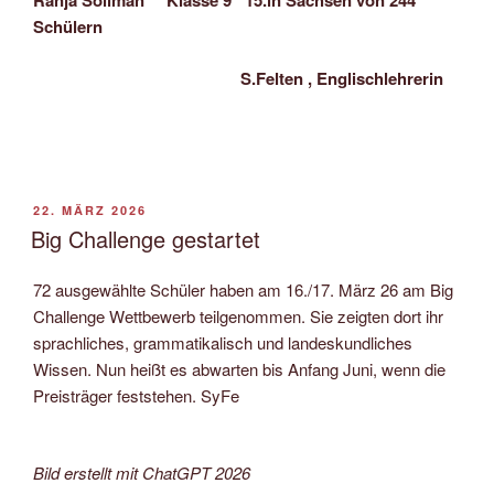
Ranja Soliman Klasse 9 15.in Sachsen von 244
Schülern
S.Felten , Englischlehrerin
VERÖFFENTLICHT
22. MÄRZ 2026
AM
Big Challenge gestartet
72 ausgewählte Schüler haben am 16./17. März 26 am Big
Challenge Wettbewerb teilgenommen. Sie zeigten dort ihr
sprachliches, grammatikalisch und landeskundliches
Wissen. Nun heißt es abwarten bis Anfang Juni, wenn die
Preisträger feststehen. SyFe
Bild erstellt mit ChatGPT 2026