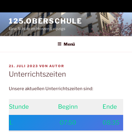
Zum
125.OBERSCHULE
Inhalt
Eine Schule im Herzen Leipzigs
springen
Menü
VERÖFFENTLICHT
21. JULI 2023
VON
AUTOR
AM
Unterrichtszeiten
Unsere aktuellen Unterrichtszeiten sind:
Stunde
Beginn
Ende
1.
07:50
08:35