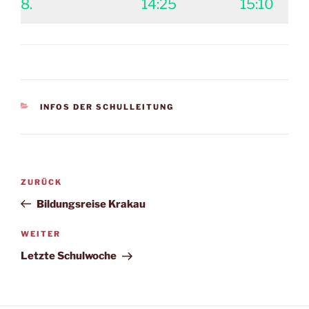
8.
14:25
15:10
KATEGORIEN
INFOS DER SCHULLEITUNG
Beitragsnavigation
Vorheriger
ZURÜCK
Beitrag
Bildungsreise Krakau
Nächster
WEITER
Beitrag
Letzte Schulwoche