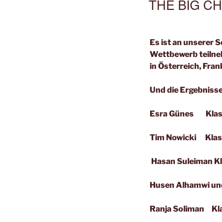
THE BIG C
Es ist an unserer 
Wettbewerb teilne
in Österreich, Fran
Und die Ergebnisse
Esra Günes Klass
Tim Nowicki Klass
Hasan Suleiman Kl
Husen Alhamwi und
Ranja Soliman Kla