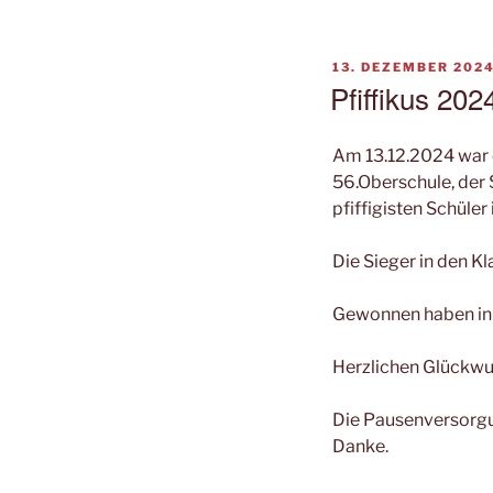
VERÖFFENTLICHT
13. DEZEMBER 202
AM
Pfiffikus 202
Am 13.12.2024 war 
56.Oberschule, der 
pfiffigisten Schüler
Die Sieger in den 
Gewonnen haben in 
Herzlichen Glückw
Die Pausenversorgun
Danke.