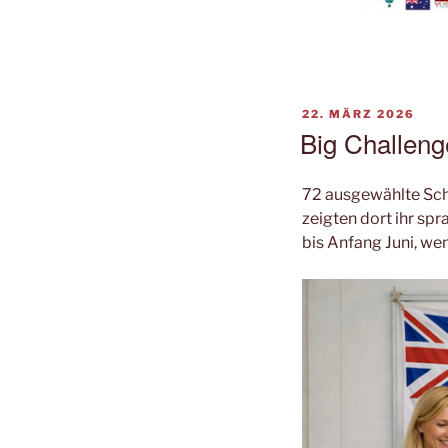
VERÖFFENTLICHT
22. MÄRZ 2026
AM
Big Challeng
72 ausgewählte Sch
zeigten dort ihr sp
bis Anfang Juni, we