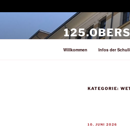
Zum
Inhalt
125.OBER
springen
Eine Schule im Herzen Leipzig
Willkommen
Infos der Schul
KATEGORIE:
WE
VERÖFFENTLICHT
10. JUNI 2026
AM