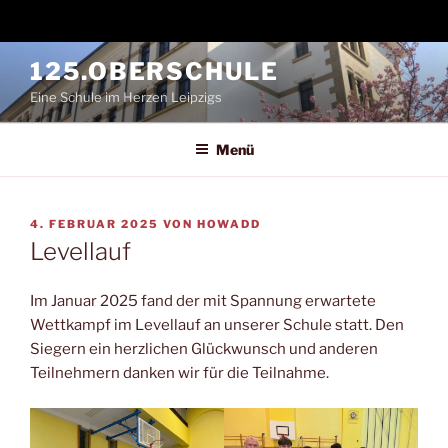
Zum
125.OBERSCHULE
Inhalt
Eine Schule im Herzen Leipzigs
springen
Menü
VERÖFFENTLICHT
4. FEBRUAR 2025
VON
HOWADD
AM
Levellauf
Im Januar 2025 fand der mit Spannung erwartete
Wettkampf im Levellauf an unserer Schule statt. Den
Siegern ein herzlichen Glückwunsch und anderen
Teilnehmern danken wir für die Teilnahme.