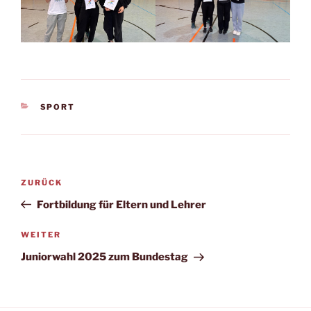
KATEGORIEN
SPORT
Beitragsnavigation
Vorheriger
ZURÜCK
Beitrag
Fortbildung für Eltern und Lehrer
Nächster
WEITER
Beitrag
Juniorwahl 2025 zum Bundestag