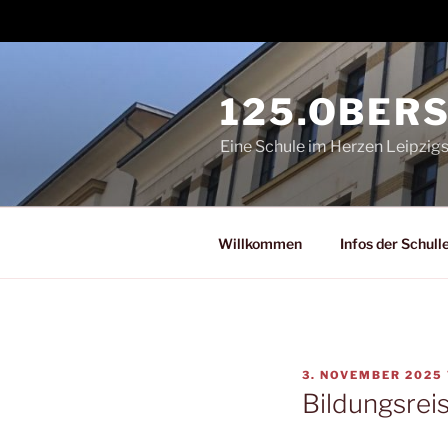
Zum
Inhalt
125.OBER
springen
Eine Schule im Herzen Leipzig
Willkommen
Infos der Schull
VERÖFFENTLICHT
3. NOVEMBER 2025
AM
Bildungsrei