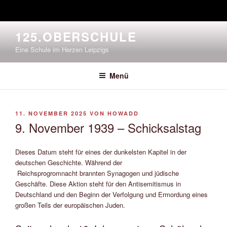
Zum
125.OBERSCHULE
Inhalt
Eine Schule im Herzen Leipzigs
springen
Menü
VERÖFFENTLICHT
11. NOVEMBER 2025
VON
HOWADD
AM
9. November 1939 – Schicksalstag
Dieses Datum steht für eines der dunkelsten Kapitel in der
deutschen Geschichte. Während der
Reichsprogromnacht brannten Synagogen und jüdische
Geschäfte. Diese Aktion steht für den Antisemitismus in
Deutschland und den Beginn der Verfolgung und Ermordung eines
großen Teils der europäischen Juden.